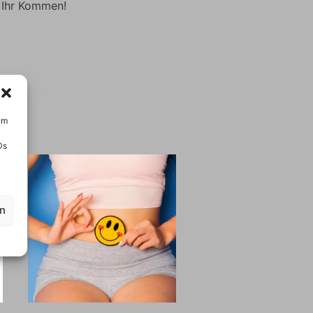
 Ihr Kommen!
um
Ds
en