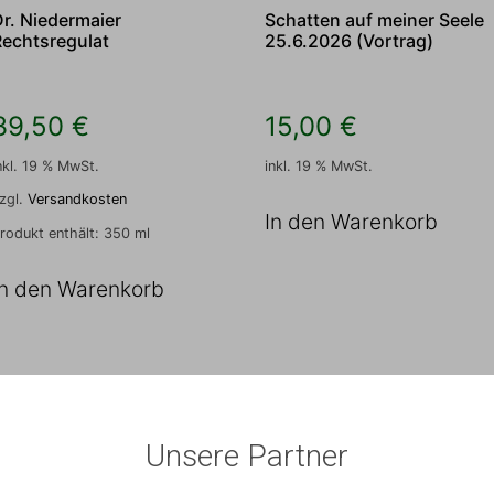
Dr. Niedermaier
Schatten auf meiner Seele
Rechtsregulat
25.6.2026 (Vortrag)
39,50
€
15,00
€
nkl. 19 % MwSt.
inkl. 19 % MwSt.
zgl.
Versandkosten
In den Warenkorb
rodukt enthält: 350
ml
In den Warenkorb
Unsere Partner