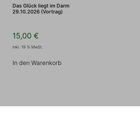
Das Glück liegt im Darm
29.10.2026 (Vortrag)
15,00
€
inkl. 19 % MwSt.
In den Warenkorb