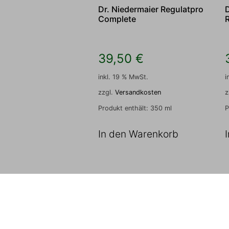
Dr. Niedermaier Regulatpro
Complete
39,50
€
inkl. 19 % MwSt.
i
zzgl.
Versandkosten
z
Produkt enthält: 350
ml
P
In den Warenkorb