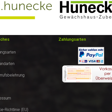
iches
Zahlungsarten
ungsarten
andarten
rrufsbelehrung
essum
e-Richtlinie (EU)