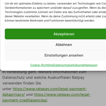
“Ratepay”) übermittelt um den Vertrag mit Ihnen mit der
Um dir ein optimales Erlebnis zu bieten, verwenden wir Technologien wie Co
Geräteinformationen zu speichern und/oder darauf zuzugreifen. Wenn du di
gewählten Zahlart erfüllen zu können. Diese
Technologien zustimmst, können wir Daten wie das Surfverhalten oder einde
Verarbeitung erfolgt auf Grundlage des Art. 6 Abs. 1 lit.
dieser Website verarbeiten. Wenn du deine Zustimmung nicht erteilst oder zu
b DSGVO. Ratepay führt ggf. eine Bonitätsauskunft auf
können bestimmte Merkmale und Funktionen beeinträchtigt werden.
der Basis mathematisch-statistischer Verfahren
(Wahrscheinlichkeits- bzw. Score – Werte) unter
Akzeptieren
Nutzung von Auskunfteien durch nach bereits oben
beschriebenen Ablauf. Die Datenverarbeitung dient dem
Ablehnen
Zweck der Bonitätsprüfung für eine Vertragsanbahnung.
Die Verarbeitung erfolgt auf Grundlage des Art. 6 Abs. 1
Einstellungen ansehen
lit. f DSGVO aus unserem überwiegenden berechtigten
Cookie-Richtlinie
Datenschutzerklärung
Impressum
Interesse am Schutz vor Zahlungsausfall, wenn Ratepay
in Vorleistung geht. Weitere Informationen zum
Datenschutz und welche Auskunfteien Ratpay
verwenden finden Sie
unter
https://www.ratepay.com/legal-payment-
dataprivacy/
und
https://www.ratepay.com/legal-
payment-creditagencies/
.