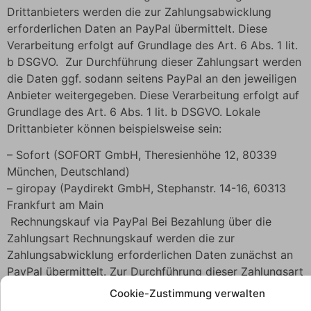
Drittanbieters werden die zur Zahlungsabwicklung
erforderlichen Daten an PayPal übermittelt. Diese
Verarbeitung erfolgt auf Grundlage des Art. 6 Abs. 1 lit.
b DSGVO. Zur Durchführung dieser Zahlungsart werden
die Daten ggf. sodann seitens PayPal an den jeweiligen
Anbieter weitergegeben. Diese Verarbeitung erfolgt auf
Grundlage des Art. 6 Abs. 1 lit. b DSGVO. Lokale
Drittanbieter können beispielsweise sein:
– Sofort (SOFORT GmbH, Theresienhöhe 12, 80339
München, Deutschland)
– giropay (Paydirekt GmbH, Stephanstr. 14-16, 60313
Frankfurt am Main
Rechnungskauf via PayPal Bei Bezahlung über die
Zahlungsart Rechnungskauf werden die zur
Zahlungsabwicklung erforderlichen Daten zunächst an
PayPal übermittelt. Zur Durchführung dieser Zahlungsart
werden die Daten sodann seitens PayPal an die die
Cookie-Zustimmung verwalten
Ratepay GmbH (Franklinstraße 28-29, 10587 Berlin;